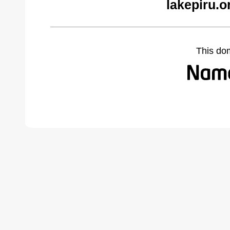
lakepiru.o
This do